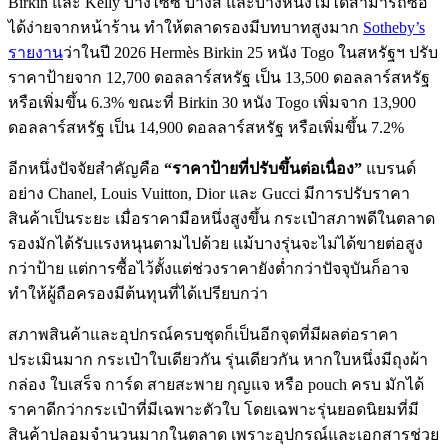
Birkin และ Kelly บางไซซ์ บางสี และบางหนังไม่ได้สามารถซื้อ
ได้ง่ายจากหน้าร้าน ทำให้ตลาดรองมีบทบาทสูงมาก
Sotheby’s
รายงาน
ว่าในปี 2026 Hermès Birkin 25 หนัง Togo ในสหรัฐฯ ปรับ
ราคาป้ายจาก 12,700 ดอลลาร์สหรัฐ เป็น 13,500 ดอลลาร์สหรัฐ
หรือเพิ่มขึ้น 6.3% ขณะที่ Birkin 30 หนัง Togo เพิ่มจาก 13,900
ดอลลาร์สหรัฐ เป็น 14,900 ดอลลาร์สหรัฐ หรือเพิ่มขึ้น 7.2%
อีกหนึ่งปัจจัยสำคัญคือ
“ราคาป้ายที่ปรับขึ้นต่อเนื่อง”
แบรนด์
อย่าง Chanel, Louis Vuitton, Dior และ Gucci มีการปรับราคา
สินค้าเป็นระยะ เมื่อราคามือหนึ่งสูงขึ้น กระเป๋าสภาพดีในตลาด
รองมักได้รับแรงหนุนตามไปด้วย แม้บางรุ่นจะไม่ได้ขายต่อสูง
กว่าป้าย แต่การซื้อไว้ตั้งแต่ช่วงราคายังต่ำกว่าปัจจุบันก็อาจ
ทำให้ผู้ถือครองมีต้นทุนที่ได้เปรียบกว่า
สภาพสินค้าและอุปกรณ์ครบชุดก็เป็นอีกจุดที่มีผลต่อราคา
ประเมินมาก กระเป๋าใบเดียวกัน รุ่นเดียวกัน หากใบหนึ่งมีถุงผ้า
กล่อง ใบเสร็จ การ์ด สายสะพาย กุญแจ หรือ pouch ครบ มักได้
ราคาดีกว่ากระเป๋าที่มีเฉพาะตัวใบ โดยเฉพาะรุ่นยอดนิยมที่มี
สินค้าปลอมจำนวนมากในตลาด เพราะอุปกรณ์และเอกสารช่วย