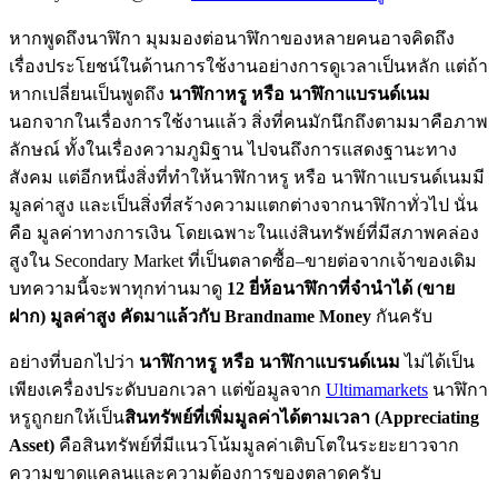
หากพูดถึงนาฬิกา มุมมองต่อนาฬิกาของหลายคนอาจคิดถึง
เรื่องประโยชน์ในด้านการใช้งานอย่างการดูเวลาเป็นหลัก แต่ถ้า
หากเปลี่ยนเป็นพูดถึง
นาฬิกาหรู หรือ นาฬิกาแบรนด์เนม
นอกจากในเรื่องการใช้งานแล้ว สิ่งที่คนมักนึกถึงตามมาคือภาพ
ลักษณ์ ทั้งในเรื่องความภูมิฐาน ไปจนถึงการแสดงฐานะทาง
สังคม แต่อีกหนึ่งสิ่งที่ทำให้นาฬิกาหรู หรือ นาฬิกาแบรนด์เนมมี
มูลค่าสูง และเป็นสิ่งที่สร้างความแตกต่างจากนาฬิกาทั่วไป นั่น
คือ มูลค่าทางการเงิน โดยเฉพาะในแง่สินทรัพย์ที่มีสภาพคล่อง
สูงใน Secondary Market ที่เป็นตลาดซื้อ–ขายต่อจากเจ้าของเดิม
บทความนี้จะพาทุกท่านมาดู
12 ยี่ห้อนาฬิกาที่จำนำได้ (ขาย
ฝาก) มูลค่าสูง คัดมาแล้วกับ Brandname Money
กันครับ
อย่างที่บอกไปว่า
นาฬิกาหรู หรือ นาฬิกาแบรนด์เนม
ไม่ได้เป็น
เพียงเครื่องประดับบอกเวลา แต่ข้อมูลจาก
Ultimamarkets
นาฬิกา
หรูถูกยกให้เป็น
สินทรัพย์ที่เพิ่มมูลค่าได้ตามเวลา (Appreciating
Asset)
คือสินทรัพย์ที่มีแนวโน้มมูลค่าเติบโตในระยะยาวจาก
ความขาดแคลนและความต้องการของตลาดครับ